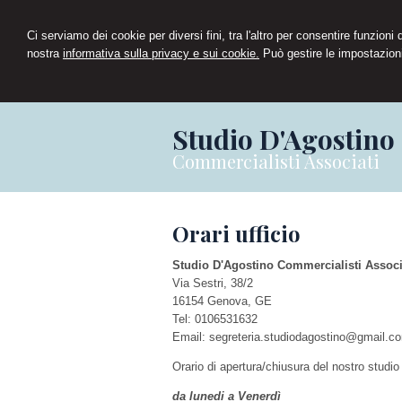
Ci serviamo dei cookie per diversi fini, tra l'altro per consentire funzioni
nostra
informativa sulla privacy e sui cookie.
Può gestire le impostazioni
Studio D'Agostino
Commercialisti Associati
Orari ufficio
Studio D'Agostino Commercialisti Associ
Via Sestri, 38/2
16154
Genova
,
GE
Tel:
0106531632
Email:
segreteria.studiodagostino@gmail.c
Orario di apertura/chiusura del nostro studio
da lunedi a Venerdì