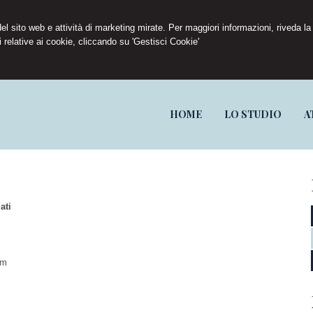
 del sito web e attività di marketing mirate. Per maggiori informazioni, riveda la
 relative ai cookie, cliccando su 'Gestisci Cookie'
HOME
LO STUDIO
A
ati
om