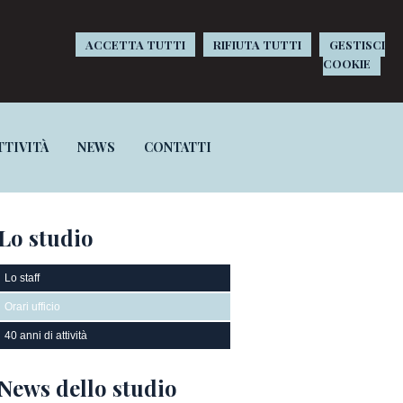
ACCETTA TUTTI
RIFIUTA TUTTI
GESTISCI
COOKIE
TTIVITÀ
NEWS
CONTATTI
Lo studio
Lo staff
Orari ufficio
40 anni di attività
News dello studio