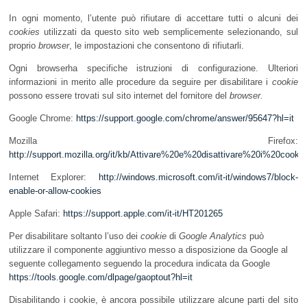
In ogni momento, l’utente può rifiutare di accettare tutti o alcuni dei
cookies
utilizzati da questo sito web semplicemente selezionando, sul
proprio
browser
, le impostazioni che consentono di rifiutarli.
Ogni browserha specifiche istruzioni di configurazione. Ulteriori
informazioni in merito alle procedure da seguire per disabilitare i
cookie
possono essere trovati sul sito internet del fornitore del
browser.
Google Chrome:
https://support.google.com/chrome/answer/95647?hl=it
Mozilla Firefox:
http://support.mozilla.org/it/kb/Attivare%20e%20disattivare%20i%20cookie
Internet Explorer:
http://windows.microsoft.com/it-it/windows7/block-
enable-or-allow-cookies
Apple Safari:
https://support.apple.com/it-it/HT201265
Per disabilitare soltanto l’uso dei
cookie
di
Google Analytics
può
utilizzare il componente aggiuntivo messo a disposizione da Google al
seguente collegamento seguendo la procedura
indicata da Google
https://tools.google.com/dlpage/gaoptout?hl=it
Disabilitando i cookie, è ancora possibile utilizzare alcune parti del sito